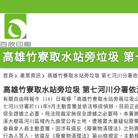
高雄竹寮取水站旁垃圾 
首頁
產業資訊
高雄竹寮取水站旁垃圾 第七河川分署
高雄竹寮取水站旁垃圾 第七河川分署
有關自由時報今（18）日報導「高雄竹寮取水站旁兩垃圾
七河川分署於111年9月主動查獲並依法移送偵辦，目前
保全證據之必要，待法院裁定無保全證據之必要時，本署
溪大樹區河川區域內九曲堂公有土地，遭堆置大量疑似廢棄
委員會人員主動查獲。因涉有違反《廢棄物清理法》之刑
行為人等人，依違反《廢棄物清理法》第46條規定，主動