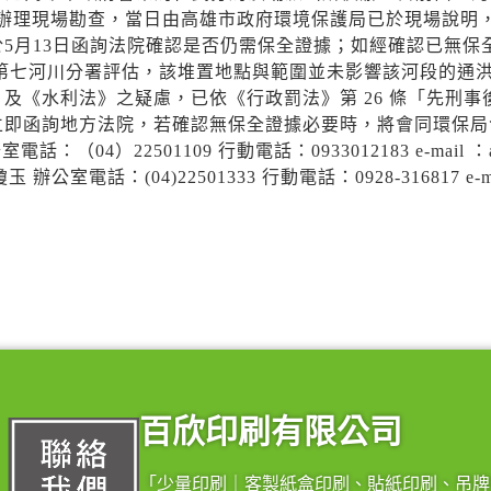
日辦理現場勘查，當日由高雄市政府環境保護局已於現場說明
5月13日函詢法院確認是否仍需保全證據；如經確認已無保
七河川分署評估，該堆置地點與範圍並未影響該河段的通
及《水利法》之疑慮，已依《行政罰法》第 26 條「先刑事
立即函詢地方法院，若確認無保全證據必要時，將會同環保局
4）22501109 行動電話：0933012183 e-mail ：a
 辦公室電話：(04)22501333 行動電話：0928-316817 e-ma
百欣印刷有限公司
「少量印刷｜客製紙盒印刷、貼紙印刷、吊牌