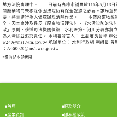
地方法院審理中。 日前有高雄市議員於115年5月13
關廢棄物尚未移除係因法院仍有保全證據之必要。該局並於
要，將責請行為人儘速辦理清除作業。 本案廢棄物經第
全，因本案涉及違反《廢棄物清理法》、《水污染防治法》
政」原則，移送司法機關偵辦。水利署第七河川分署亦將
為人清除並追究責任。 水利署發言人： 王副署長藝峰 辦公室電話：（0
w240@ms1.wra.gov.tw 承辦單位： 水利行政組 副組長 曾瓊玉
：A660020@ms1.wra.gov.tw
#經濟部本部新聞
首頁
服務簡介
產業資訊
隱私權政策