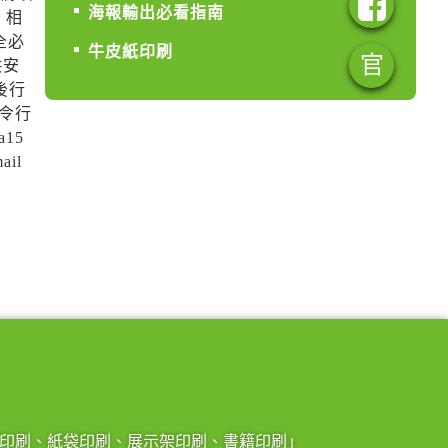
海報輸出必看指南
，相
全必
牛皮紙印刷
官
洪安
後行
令行
15
il
印刷、紙袋印刷、展示架印刷、書籍印刷」