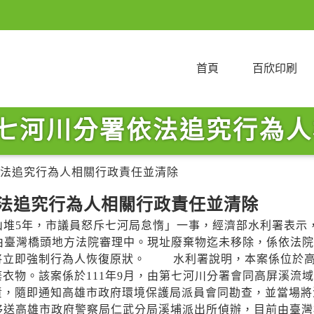
首頁
百欣印刷
第七河川分署依法追究行為
依法追究行為人相關行政責任並清除
依法追究行為人相關行政責任並清除
山堆5年，市議員怒斥七河局怠惰」一事，經濟部水利署表示
正由臺灣橋頭地方法院審理中。現址廢棄物迄未移除，係依法
將立即強制行為人恢復原狀。 水利署說明，本案係位於
衣物。該案係於111年9月，由第七河川分署會同高屏溪流
責，隨即通知高雄市政府環境保護局派員會同勘查，並當場將
移送高雄市政府警察局仁武分局溪埔派出所偵辦，目前由臺灣