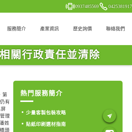
0937
4
8
5
569
0425
3
8
1
917
服務簡介
產業資訊
歷史詢價
聯絡我們
人相關行政責任並清除
熱門服務簡介
，第
院仍有
高屏
少量客製包裝攻略
域管理
潘姓
貼紙印刷選材指南
橋頭