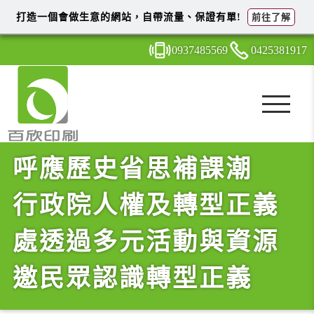
打造一個會做生意的網站，自帶流量、保證有單!
前往了解
0937
4
8
5
569
0425
3
8
1
917
呼應歷史省思補課潮
行政院人權及轉型正義
處透過多元活動與資源
邀民眾認識轉型正義