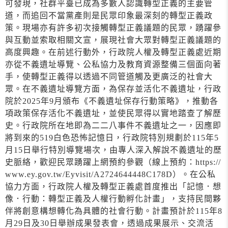
可發現，社群平臺已成為多數人認識轉型正義的主要管
道，而追回不當黨產則是民眾印象最深刻的轉型正義政
策。現場亦有許多初次接觸轉型正義議題的民眾，踴躍參
與互動並索取相關文宣，展現社會大眾對轉型正義議題的
高度興趣。在前述行動外，行政院人權及轉型正義處近期
亦從不義遺址導覽、公私協力及教育資源整備三個面向著
手，使轉型正義得以透過不同管道觸及更廣泛的社會大
眾。在不義遺址導覽方面，為保存並活化不義遺址，行政
院於2025年9月頒布《不義遺址保存行動策略》，推動各
項政策保存活化不義遺址，並使民眾得以實地踏查了解歷
史。行政院所在地即為二二八事件不義遺址之一，因應即
將到來的519白色恐怖記憶日，行政院特別規劃於115年5
月15日舉行特別導覽場次，由專人深入解說不義遺址的歷
史脈絡，歡迎民眾踴躍上網預約參觀（線上預約：https://
www.ey.gov.tw/Eyvisit/A2724644448C178D）。在公私
協力方面，行政院人權及轉型正義處首度推出「記憶．想
像．行動：轉型正義及人權行動孵化計畫」，支持民間夥
伴將創意構想轉化為具體的社會行動。計畫預計於115年8
月29日及30日舉辦成果發表會，透過成果展示、交流活