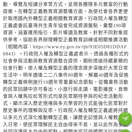
動、導覽及短講分享等方式，呈現各團隊多元豐富的行動
提案。在轉型正義教育資源整備方面，為使社會各界更便
於取用國內外轉型正義相關教育資源，行政院人權及轉型
正義處委託臺灣共生青年協會完成資源盤點，彙整190項
資源，涵蓋運用指引、影片導讀及教案，針對不同對象提
供參考，協助各界辦理轉型正義教育訓練或相關推廣活動
（相關內容：https://www.ey.gov.tw/tjb/93E05D81DDAF
6843）。行政院人權及轉型正義處表示，透過各種形式的
社會參與活動與教育資源整合提供，期盼透過持續累積的
社會行動，使人權及轉型正義的理念逐步深植於大眾日常
生活中。明年適逢二二八事件80週年、解嚴40週年及促進
轉型正義條例施行10週年等重要紀念節點，從獨書祭活動
的民眾回饋中亦可看出，小旅行與走讀、電影播放、音樂
會與人權馬拉松等形式均是民眾期待參與的紀念活動形
式，顯示深入歷史現場與多元學習的方式能強化民眾對於
歷史事件的理解與反思。行政院人權及轉型正義處將持續
以多元方式深化推動轉型正義，讓歷史記憶與人權教育融
入日常，使民眾理解民主自由得來不易，並以此作為全民
共同守護民主自由的起點。相關內容可持續關注行政院推