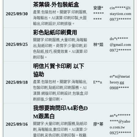
茶葉袋-外包裝紙盒
安捷*
cin*****@i
產業:包裝包材。關鍵字:印刷服務,
2025/09/30
*****
staytion.com
海報輸出。AI演算:印刷印製,大圖
****
0973******
輸出,印刷設計,印刷排版。
彩色貼紙印刷費用
do*t*****
關鍵字:印刷服務,大量印刷,海報輸
2025/09/25
林*姐
@gmail.com
出,貼紙印刷。商情字:少量印刷,彩
0972******
色貼紙,技巧,視覺效果。AI演算:印
刷印製。
明信片賀卡印刷 以下
協助
er*n@metat
2025/09/18
產業:包裝包材。關鍵字:海報輸出,
E**n
heory.gg
包裝印刷,貼紙印刷,印刷服務。AI
0908*****
演算:網版印刷,印刷設計,包裝盒,印
刷排版,少量印刷。
我想要詢問印A4彩色D
an*e******
M跟黑白
****@yaho
2025/09/16
關鍵字:大量印刷,印刷服務,貼紙印
廖*蓁
o.com.tw
刷,海報輸出,數位印刷。AI演算:少
0925******
量印刷,彩色印刷,印刷印製。稅籍: