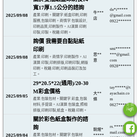
寬17厚1.5公分的諮詢
da*i*****
牛***
2025/09/08
產業:印刷。關鍵字:紙盒印刷,印刷
@gmail.com
店
服務,包裝印刷。商情字:包裝設計,
0922******
印刷品質,印刷製作。AI演算:印刷
印製,印製。稅籍:印刷。
詢價 我需要自黏貼紙
smi*******
印刷
思**
***@gmail.
2025/09/08
產業:印刷。商情字:印刷製作。AI
意
com
演算:印製,印刷排版,印刷印製,網版
0928******
印刷。稅籍:印刷,印刷品裝訂及加
工。
29*20.5*22(通用)/20-30
tay*****@t
M彩盒價格
大**
ayachain.co
2025/09/05
產業:包裝包材。關鍵字:彩盒,包裝
條
m
材料,手提袋。AI演算:包裝盒,照相
0627*****
排版,印刷印製,紙盒。稅籍:印刷。
關於彩色紙盒製作的諮
rx.*****@g
詢
銳煋*
mail.com
2025/09/04
產業:包裝包材。關鍵字:包裝材
*****