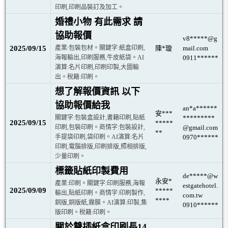
印刷,印刷品裝訂及加工。
婚禮小物 有此需求 請
協助報價
v8*****@g
2025/09/15
產業:包裝包材。關鍵字:紙盒印刷,
陳*璇
mail.com
海報輸出,印刷服務,牛皮紙袋。AI
0911******
演算:名片印刷,印刷印製,大圖輸
出。稅籍:印刷。
想了解報價資訊 以下
協助報價給我
an*a******
安***
關鍵字:包裝盒設計,書籍印刷,貼紙
*********
2025/09/15
*****
印刷,包裝印刷。商情字:包裝設計,
@gmail.com
**
手提袋印刷,袋印刷。AI演算:名片
0970******
印刷,電腦排版,印刷排版,照相排版,
少量印刷。
標籤貼紙印製費用
de*****@w
永安*
產業:印刷。關鍵字:印刷服務,海報
estgatehotel.
2025/09/09
*****
輸出,貼紙印刷。商情字:印刷製作,
com.tw
****
銅版,銅版紙,霧膜。AI演算:印製,集
0910******
版印刷。稅籍:印刷。
關於雙插紙盒印刷長14