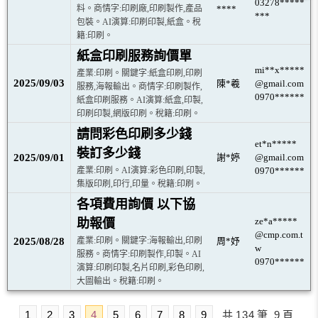
03278*****
料。商情字:印刷廠,印刷製作,產品
****
***
包裝。AI演算:印刷印製,紙盒。稅
籍:印刷。
紙盒印刷服務詢價單
mi**x*****
產業:印刷。關鍵字:紙盒印刷,印刷
2025/09/03
陳*羲
@gmail.com
服務,海報輸出。商情字:印刷製作,
0970******
紙盒印刷服務。AI演算:紙盒,印製,
印刷印製,網版印刷。稅籍:印刷。
請問彩色印刷多少錢
et*n*****
裝訂多少錢
2025/09/01
謝*婷
@gmail.com
產業:印刷。AI演算:彩色印刷,印製,
0970******
集版印刷,印行,印量。稅籍:印刷。
各項費用詢價 以下協
ze*a*****
助報價
@cmp.com.t
2025/08/28
產業:印刷。關鍵字:海報輸出,印刷
周*妤
w
服務。商情字:印刷製作,印製。AI
0970******
演算:印刷印製,名片印刷,彩色印刷,
大圖輸出。稅籍:印刷。
1
2
3
4
5
6
7
8
9
共
134
筆
9
頁