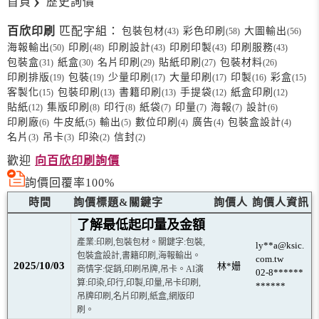
首頁
歷史詢價
百欣印刷
匹配字組：
包裝包材
彩色印刷
大圖輸出
(43)
(58)
(56)
海報輸出
印刷
印刷設計
印刷印製
印刷服務
(50)
(48)
(43)
(43)
(43)
包裝盒
紙盒
名片印刷
貼紙印刷
包裝材料
(31)
(30)
(29)
(27)
(26)
印刷排版
包裝
少量印刷
大量印刷
印製
彩盒
(19)
(19)
(17)
(17)
(16)
(15)
客製化
包裝印刷
書籍印刷
手提袋
紙盒印刷
(15)
(13)
(13)
(12)
(12)
貼紙
集版印刷
印行
紙袋
印量
海報
設計
(12)
(8)
(8)
(7)
(7)
(7)
(6)
印刷廠
牛皮紙
輸出
數位印刷
廣告
包裝盒設計
(6)
(5)
(5)
(4)
(4)
(4)
名片
吊卡
印染
信封
(3)
(3)
(2)
(2)
歡迎
向百欣印刷詢價
詢價回覆率100%
時間
詢價標題&關鍵字
詢價人
詢價人資訊
了解最低起印量及金額
產業:印刷,包裝包材。關鍵字:包裝,
ly**a@ksic.
包裝盒設計,書籍印刷,海報輸出。
com.tw
2025/10/03
林*姗
商情字:促銷,印刷吊牌,吊卡。AI演
02-8******
算:印染,印行,印製,印量,吊卡印刷,
******
吊牌印刷,名片印刷,紙盒,網版印
刷。