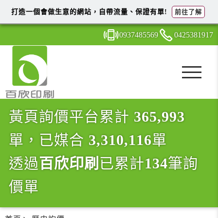
打造一個會做生意的網站，自帶流量、保證有單!
前往了解
0937
4
8
5
569
0425
3
8
1
917
黃頁詢價平台累計
365,993
單，已媒合
3,310,116
單
透過
百欣印刷
已累計
134
筆詢
價單